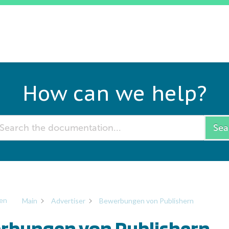
How can we help?
Sea
en
Main
Advertiser
Bewerbungen von Publishern
rbungen von Publishern